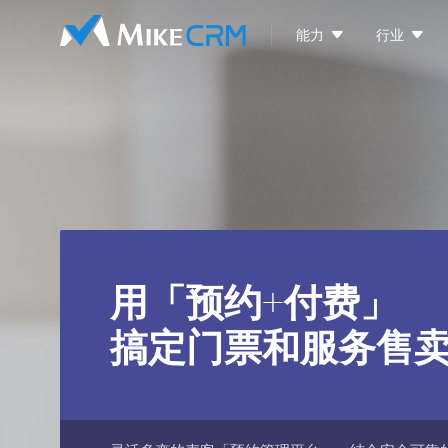


能力
行业
用「预约+付费」
搞定门票和服务售