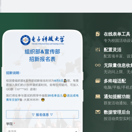
在线表单工具
专为校园活动设
配置灵活
配置项丰富、设
无限量信息收
无访问上限、无
多终端适配
电脑/平板/手
通知提醒功能
群发活动通知、
数据管理后台
按活动类型实时